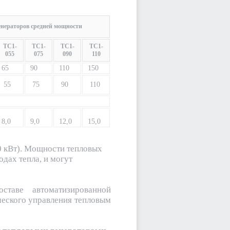
енераторов средней мощности
ТС1-
ТС1-
ТС1-
ТС1-
055
075
090
110
65
90
110
150
55
75
90
110
8,0
9,0
12,0
15,0
0 кВт). Мощности тепловых
одах тепла, и могут
составе автоматизированной
ческого управления тепловым