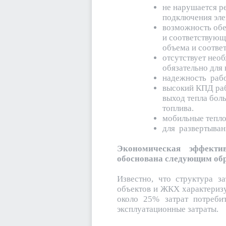
не нарушается р
подключения эле
возможность обе
и соответствующ
объема и соотве
отсутствует нео
обязательно для
надежность рабо
высокий КПД раб
выход тепла бол
топлива.
мобильные тепло
для развертыван
Экономическая эффекти
обоснована следующим обр
Известно, что структура з
объектов и ЖКХ характеризу
около 25% затрат потреби
эксплуатационные затраты.