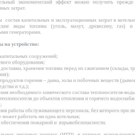
ельный экономический эффект можно получить прежде
ных затрат.
м состав капитальных и эксплуатационных затрат в котель
ские виды топлива (уголь, мазут, древесину, газ) 
ыми генераторами.
ы на устройство:
 капитальных сооружений;
евого оборудования;
 доставки, хранения топлива перед их сжиганием (склады, т
ния);
 продуктов горения – дыма, золы и побочных веществ (дымо
дства и т.д.);
ния необходимого химического состава теплоносителя-воды
 теплоносителя до объектов отопления и горячего водоснабж
;
ния работы обслуживающего персонала, без которого при л
 может работать ни одна котельная;
в обеспечения пожарной и взрывобезопасности.
льных тепловых пунктах (ИТП), в которых используютс