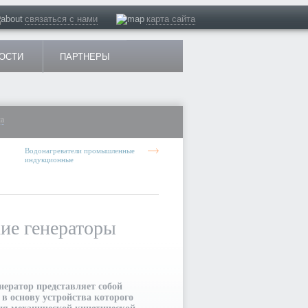
связаться с нами
карта сайта
ОСТИ
ПАРТНЕРЫ
ла
Prev
Водонагреватели промышленные
1
2
индукционные
ие генераторы
нератор представляет собой
в основу устройства которого