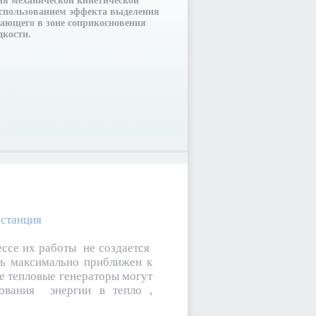
ия механической кинетической
использованием эффекта выделения
кающего в зоне соприкосновения
дкости.
 станция
ессе их работы не создается
ть максимально приближен к
е тепловые генераторы могут
зования энергии в тепло ,