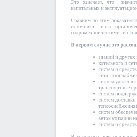
Это означает, что значит
капитальных и эксплуатацион
Сравним по этим показателя
источника тепла органиче
гидромеханическими теплов
В первом случае это расход
зданий и других
котельного и сет
систем и средств
сети газоснабже
систем удаления
транспортные сре
систем поддержа
систем доставки
теплоснабжения)
систем обеспече
автоматизации не
систем и средст
В котельных или индивидуа