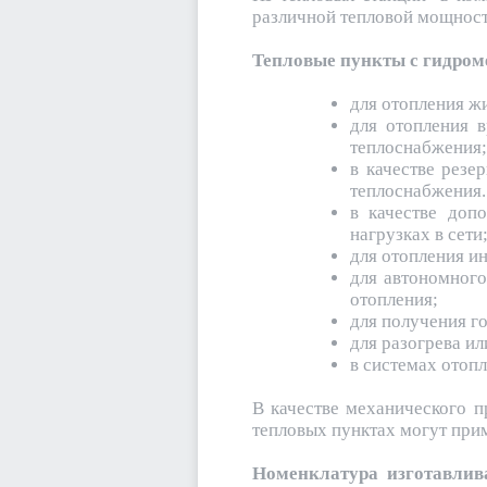
различной тепловой мощност
Тепловые пункты с гидром
для отопления ж
для отопления 
теплоснабжения;
в качестве резе
теплоснабжения.
в качестве доп
нагрузках в сети
для отопления и
для автономног
отопления;
для получения г
для разогрева и
в системах отопл
В качестве механического п
тепловых пунктах могут прим
Номенклатура изготавлива