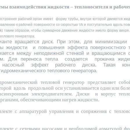
мы взаимодействия жидкости – теплоносителя и рабоче
остроения рабочий орган имеет форму трубы, внутри которой движется жид
авлению к рабочей поверхности со скоростью Vk и поступательно вдоль пов
k) таким образом, чтобы суммарное движение жидкости имело форму вихря.
еплового генератора.
ианте вращается диск. При этом, для минимизации 
ы жидкости и повышения эффекта поверхностного 
мается между неподвижной стенкой и вращающимся с
ом. Для переноса тепла создается прокачка жидк
 насосный эффект рабочего диска. Такая конс
гидромеханического теплового генератора.
ромеханический тепловой генератор представляет соб
торой вдоль продольной оси устанавливается один или бол
синхронным электродвигателем. Диски и корпус тепл
органами, обеспечивающими нагрев жидкости.
лекте с аппаратурой управления и сопряжения с теплов
плекте с сетевыми насосами и необходимой арматурой ф