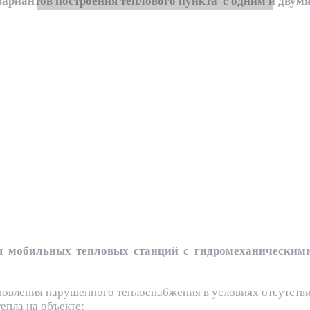
вариантов построения теплового пункта с одним и двум
 мобильных тепловых станций с гидромеханическим
новления нарушенного теплоснабжения в условиях отсутстви
епла на объекте;