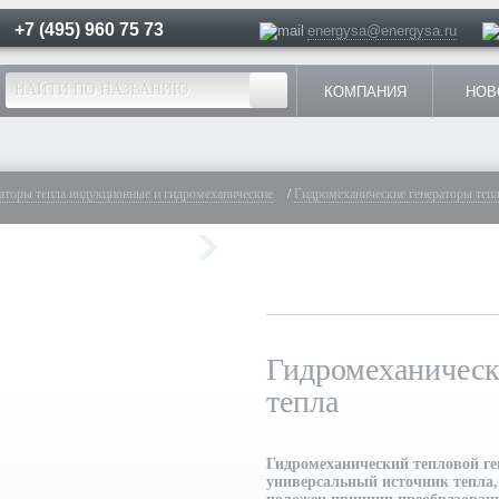
+7 (495) 960 75 73
И:
energysa@energysa.ru
КОМПАНИЯ
НОВ
аторы тепла индукционные и гидромеханические
/
Гидромеханические генераторы теп
Гидромеханическ
тепла
Гидромеханический тепловой ге
универсальный источник тепла, 