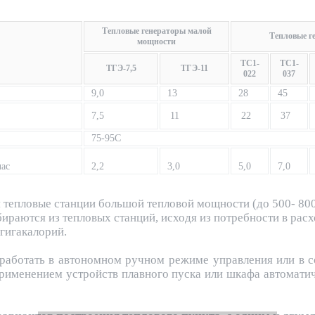
Тепловые генераторы малой
Тепловые г
мощности
ТС1-
ТС1-
ТГЭ-7,5
ТГЭ-11
022
037
9,0
13
28
45
7,5
11
22
37
75-95С
час
2,2
3,0
5,0
7,0
я тепловые станции большой тепловой мощности (до 500- 80
бираются из тепловых станций, исходя из потребности в расх
 гигакалорий.
 работать в автономном ручном режиме управления или в 
рименением устройств плавного пуска или шкафа автомати