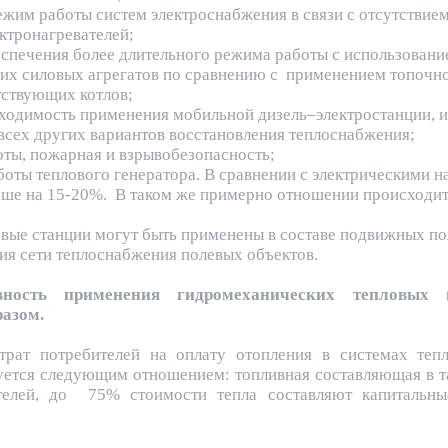
ежим работы систем электроснабжения в связи с отсутствие
ктронагревателей;
спечения более длительного режима работы с использовани
их силовых агрегатов по сравнению с применением топочно
тствующих котлов;
бходимость применения мобильной дизель–электростанции, и
 всех других вариантов восстановления теплоснабжения;
ты, пожарная и взрывобезопасность;
оты теплового генератора. В сравнении с электрическими н
ьше на 15-20%. В таком же примерно отношении происходит
вые станции могут быть применены в составе подвижных 
ия сети теплоснабжения полевых объектов.
вность применения гидромеханических тепловых 
азом.
атрат потребителей на оплату отопления в системах т
ется следующим отношением: топливная составляющая в т
телей, до 75% стоимости тепла составляют капитальны