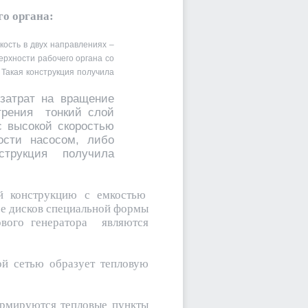
го органа:
кость в двух направлениях –
ерхности рабочего органа со
 Такая конструкция получила
затрат на вращение
трения тонкий слой
 высокой скоростью
ости насосом, либо
трукция получила
ой конструкцию с емкостью
ее дисков специальной формы
ового генератора являются
ой сетью образует тепловую
ормируются тепловые пункты