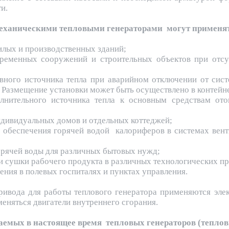
и.
еханическими тепловыми генераторами могут применя
илых и производственных зданий;
временных сооружений и строительных объектов при отсу
рвного источника тепла при аварийном отключении от сис
 Размещение установки может быть осуществлено в контейне
олнительного источника тепла к основным средствам о
;
ндивидуальных домов и отдельных коттеджей;
о обеспечения горячей водой калориферов в системах вен
орячей воды для различных бытовых нужд;
ли сушки рабочего продукта в различных технологических пр
ения в полевых госпиталях и пунктах управления.
ривода для работы теплового генератора применяются эл
еняться двигатели внутреннего сгорания.
емых в настоящее время тепловых генераторов (теплов