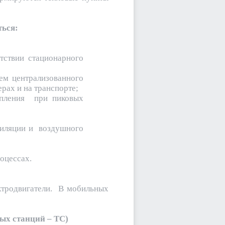
ться:
тствии стационарного
тем централизованного
рах и на транспорте;
топления при пиковых
тиляции и воздушного
оцессах.
ектродвигатели. В мобильных
ых станций – ТС)