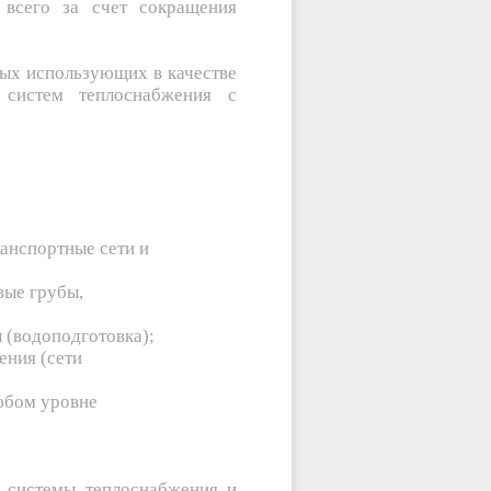
 всего за счет сокращения
ных использующих в качестве
и систем теплоснабжения с
ранспортные сети и
вые грубы,
 (водоподготовка);
ения (сети
юбом уровне
я системы теплоснабжения и