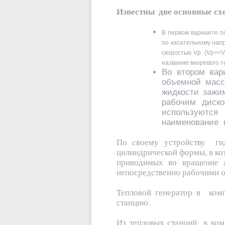
Известны две основные схе
В первом варианте п
по касательному напр
скоростью Vp (Vp<<V
название вихревого т
Во втором вар
объемной масс
жидкости зажи
рабочим диск
используются
наименование 
По своему устройству гид
цилиндрической формы, в ко
приводимых во вращение а
непосредственно рабочими 
Тепловой генератор в комп
станцию.
Из тепловых станций в ком