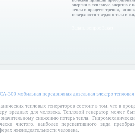
положен принцип преобразован
энергии в тепловую энергию с 
тепла в процессе трения, возни
поверхности твердого тела и жи
Задать вопрос
Заказ
СА-300 мобильная передвижная дизельная электро тепловая
анических тепловых генераторов состоит в том, что в проц
еру вредных для человека. Тепловой генератор может бы
к значительному снижению потерь тепла. Гидромеханически
чески чистого, наиболее перспективного вида преобра
ферах жизнедеятельности человека.