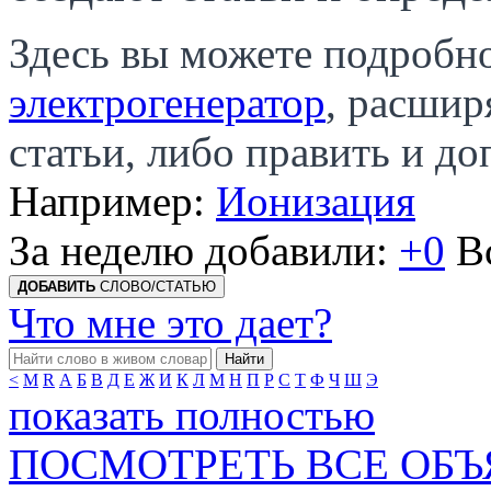
Здесь вы можете подробно
электрогенератор
, расшир
статьи, либо править и д
Например:
Ионизация
За неделю добавили:
+0
В
ДОБАВИТЬ
СЛОВО/СТАТЬЮ
Что мне это дает?
Найти
<
M
R
А
Б
В
Д
Е
Ж
И
К
Л
М
Н
П
Р
С
Т
Ф
Ч
Ш
Э
показать полностью
ПОСМОТРЕТЬ ВСЕ ОБ