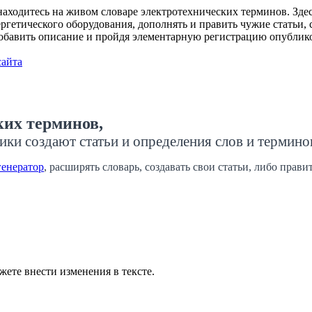
ходитесь на живом словаре электротехнических терминов. Здесь
гетического оборудования, дополнять и править чужие статьи, с
добавить описание и пройдя элементарную регистрацию опублико
сайта
ких терминов,
ики создают статьи и определения слов и термино
генератор
, расширять словарь, создавать свои статьи, либо прав
жете внести изменения в тексте.