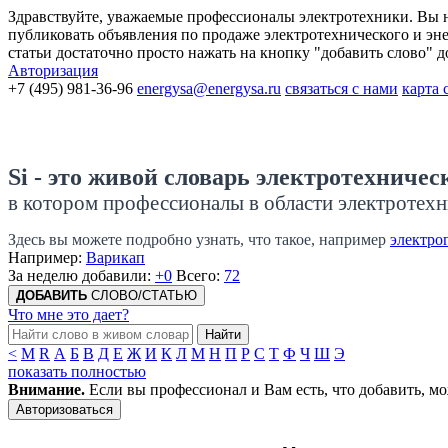
Здравствуйте, уважаемые профессионалы электротехники. Вы на
публиковать объявления по продаже электротехнического и энер
статьи достаточно просто нажать на кнопку "добавить слово" 
Авторизация
+7 (495) 981-36-96
energysa@energysa.ru
связаться с нами
карта 
Si - это живой словарь электротехничес
в котором профессионалы в области электротехн
Здесь вы можете подробно узнать, что такое, например
электро
Например:
Варикап
За неделю добавили:
+0
Всего:
72
ДОБАВИТЬ
СЛОВО/СТАТЬЮ
Что мне это дает?
Найти
<
M
R
А
Б
В
Д
Е
Ж
И
К
Л
М
Н
П
Р
С
Т
Ф
Ч
Ш
Э
показать полностью
Внимание.
Если вы профессионал и Вам есть, что добавить, мо
Авторизоваться