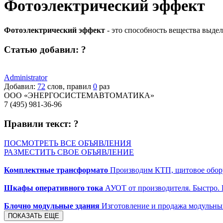
Фотоэлектрический эффект
Фотоэлектрический эффект
- это способность вещества выдел
Статью добавил:
?
Administrator
Добавил:
72
слов, правил
0
раз
ООО «ЭНЕРГОСИСТЕМАВТОМАТИКА»
7 (495) 981-36-96
Правили текст:
?
ПОСМОТРЕТЬ ВСЕ ОБЪЯВЛЕНИЯ
РАЗМЕСТИТЬ СВОЕ ОБЪЯВЛЕНИЕ
Комплектные трансформато
Производим КТП, щитовое обору
Шкафы оперативного тока
АУОТ от производителя. Быстро.
Блочно модульные здания
Изготовление и продажа модульных 
ПОКАЗАТЬ ЕЩЕ