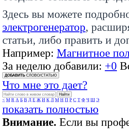
Здесь вы можете подробно
электрогенератор
, расшир
статьи, либо править и д
Например:
Магнитное по
За неделю добавили:
+0
В
ДОБАВИТЬ
СЛОВО/СТАТЬЮ
Что мне это дает?
Найти
<
M
R
А
Б
В
Д
Е
Ж
И
К
Л
М
Н
П
Р
С
Т
Ф
Ч
Ш
Э
показать полностью
Внимание.
Если вы профе