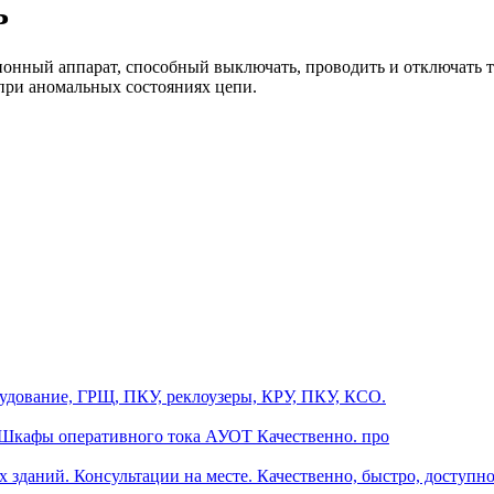
ь
онный аппарат, способный выключать, проводить и отключать то
при аномальных состояниях цепи.
дование, ГРЩ, ПКУ, реклоузеры, КРУ, ПКУ, КСО.
 Шкафы оперативного тока АУОТ Качественно. про
зданий. Консультации на месте. Качественно, быстро, доступно