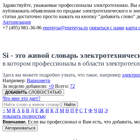
Здравствуйте, уважаемые профессионалы электротехники. Вы на
публиковать объявления по продаже электротехнического и энер
статьи достаточно просто нажать на кнопку "добавить слово" 
Авторизация
+7 (495) 981-36-96
energysa@energysa.ru
связаться с нами
карта 
Si - это живой словарь электротехничес
в котором профессионалы в области электротехн
Здесь вы можете подробно узнать, что такое, например
электро
Например:
Вариометр
За неделю добавили:
+0
Всего:
72
ДОБАВИТЬ
СЛОВО/СТАТЬЮ
Что мне это дает?
Найти
<
M
R
А
Б
В
Д
Е
Ж
И
К
Л
М
Н
П
Р
С
Т
Ф
Ч
Ш
Э
показать полностью
Внимание.
Если вы профессионал и Вам есть, что добавить, мо
Авторизоваться