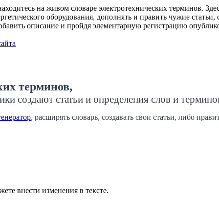
ходитесь на живом словаре электротехнических терминов. Здесь
гетического оборудования, дополнять и править чужие статьи, с
добавить описание и пройдя элементарную регистрацию опублико
сайта
ких терминов,
ики создают статьи и определения слов и термино
генератор
, расширять словарь, создавать свои статьи, либо прав
жете внести изменения в тексте.