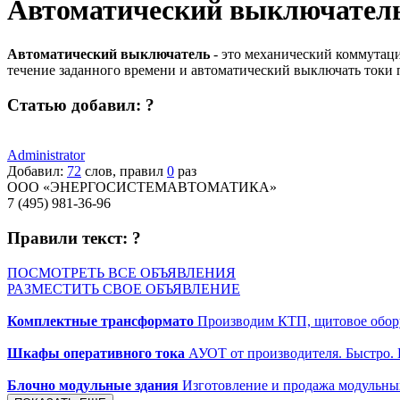
Автоматический выключател
Автоматический выключатель
- это механический коммутаци
течение заданного времени и автоматический выключать токи 
Статью добавил:
?
Administrator
Добавил:
72
слов, правил
0
раз
ООО «ЭНЕРГОСИСТЕМАВТОМАТИКА»
7 (495) 981-36-96
Правили текст:
?
ПОСМОТРЕТЬ ВСЕ ОБЪЯВЛЕНИЯ
РАЗМЕСТИТЬ СВОЕ ОБЪЯВЛЕНИЕ
Комплектные трансформато
Производим КТП, щитовое обору
Шкафы оперативного тока
АУОТ от производителя. Быстро.
Блочно модульные здания
Изготовление и продажа модульных 