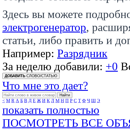
Здесь вы можете подробно
электрогенератор
, расшир
статьи, либо править и д
Например:
Разрядник
За неделю добавили:
+0
В
ДОБАВИТЬ
СЛОВО/СТАТЬЮ
Что мне это дает?
Найти
<
M
R
А
Б
В
Д
Е
Ж
И
К
Л
М
Н
П
Р
С
Т
Ф
Ч
Ш
Э
показать полностью
ПОСМОТРЕТЬ ВСЕ ОБ