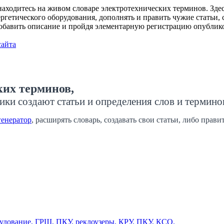
ходитесь на живом словаре электротехнических терминов. Здесь
гетического оборудования, дополнять и править чужие статьи, с
добавить описание и пройдя элементарную регистрацию опублико
сайта
ких терминов,
ики создают статьи и определения слов и термино
генератор
, расширять словарь, создавать свои статьи, либо прав
дование, ГРЩ, ПКУ, реклоузеры, КРУ, ПКУ, КСО.