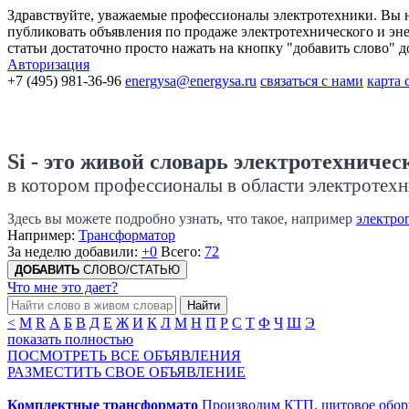
Здравствуйте, уважаемые профессионалы электротехники. Вы на
публиковать объявления по продаже электротехнического и энер
статьи достаточно просто нажать на кнопку "добавить слово" 
Авторизация
+7 (495) 981-36-96
energysa@energysa.ru
связаться с нами
карта 
Si - это живой словарь электротехничес
в котором профессионалы в области электротехн
Здесь вы можете подробно узнать, что такое, например
электро
Например:
Трансформатор
За неделю добавили:
+0
Всего:
72
ДОБАВИТЬ
СЛОВО/СТАТЬЮ
Что мне это дает?
Найти
<
M
R
А
Б
В
Д
Е
Ж
И
К
Л
М
Н
П
Р
С
Т
Ф
Ч
Ш
Э
показать полностью
ПОСМОТРЕТЬ ВСЕ ОБЪЯВЛЕНИЯ
РАЗМЕСТИТЬ СВОЕ ОБЪЯВЛЕНИЕ
Комплектные трансформато
Производим КТП, щитовое обору