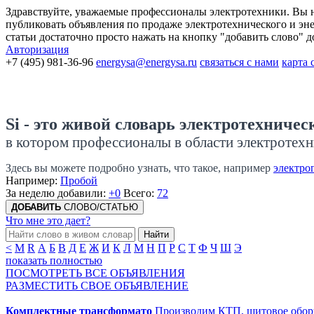
Здравствуйте, уважаемые профессионалы электротехники. Вы на
публиковать объявления по продаже электротехнического и энер
статьи достаточно просто нажать на кнопку "добавить слово" 
Авторизация
+7 (495) 981-36-96
energysa@energysa.ru
связаться с нами
карта 
Si - это живой словарь электротехничес
в котором профессионалы в области электротехн
Здесь вы можете подробно узнать, что такое, например
электро
Например:
Пробой
За неделю добавили:
+0
Всего:
72
ДОБАВИТЬ
СЛОВО/СТАТЬЮ
Что мне это дает?
Найти
<
M
R
А
Б
В
Д
Е
Ж
И
К
Л
М
Н
П
Р
С
Т
Ф
Ч
Ш
Э
показать полностью
ПОСМОТРЕТЬ ВСЕ ОБЪЯВЛЕНИЯ
РАЗМЕСТИТЬ СВОЕ ОБЪЯВЛЕНИЕ
Комплектные трансформато
Производим КТП, щитовое обору