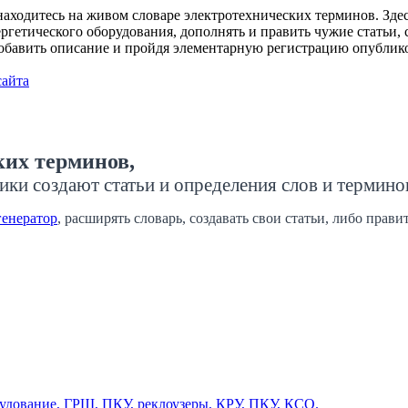
ходитесь на живом словаре электротехнических терминов. Здесь
гетического оборудования, дополнять и править чужие статьи, с
добавить описание и пройдя элементарную регистрацию опублико
сайта
ких терминов,
ики создают статьи и определения слов и термино
генератор
, расширять словарь, создавать свои статьи, либо прав
дование, ГРЩ, ПКУ, реклоузеры, КРУ, ПКУ, КСО.