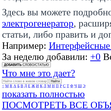
Здесь вы можете подробно
электрогенератор
, расшир
статьи, либо править и д
Например:
Интерфейсные
За неделю добавили:
+0
В
ДОБАВИТЬ
СЛОВО/СТАТЬЮ
Что мне это дает?
Найти
<
M
R
А
Б
В
Д
Е
Ж
И
К
Л
М
Н
П
Р
С
Т
Ф
Ч
Ш
Э
показать полностью
ПОСМОТРЕТЬ ВСЕ ОБ